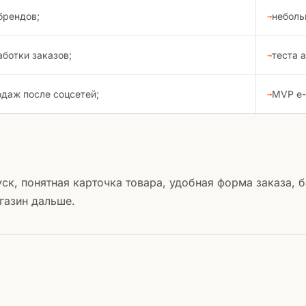
брендов;
неболь
аботки заказов;
теста 
одаж после соцсетей;
MVP e-
ск, понятная карточка товара, удобная форма заказа, 
газин дальше.