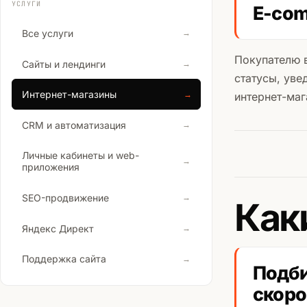
УСЛУГИ
E-com
Все услуги
→
Покупателю в
Сайты и лендинги
→
статусы, уве
Интернет-магазины
интернет-маг
→
CRM и автоматизация
→
Личные кабинеты и web-
→
приложения
SEO-продвижение
→
Как
Яндекс Директ
→
Поддержка сайта
→
Подби
скоро