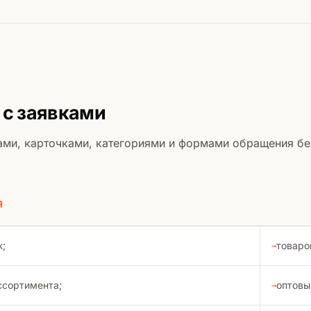
 с заявками
ами, карточками, категориями и формами обращения бе
Я
;
товаро
ссортимента;
оптовы