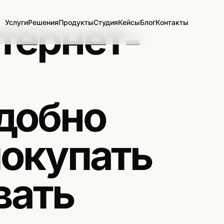
тернет-
Услуги
Решения
Продукты
Студия
Кейсы
Блог
Контакты
удобно
покупать
вать